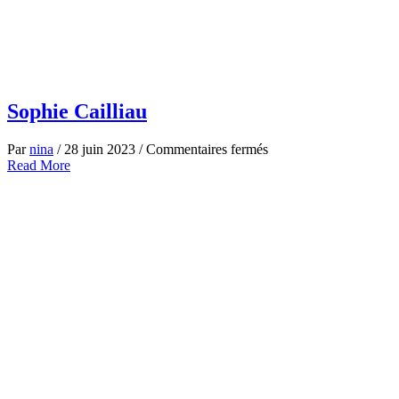
Sophie Cailliau
sur
Par
nina
/
28 juin 2023
/
Commentaires fermés
about
Sophie
Read More
Sophie
Cailliau
Cailliau