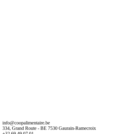
info@coopalimentaire.be
334, Grand Route - BE 7530 Gaurain-Ramecroix
+32 69 49 07 01