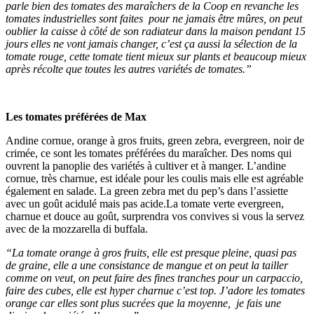
parle bien des tomates des maraîchers de la Coop en revanche les
tomates industrielles sont faites pour ne jamais être mûres, on peut
oublier la caisse à côté de son radiateur dans la maison pendant 15
jours elles ne vont jamais changer, c’est ça aussi la sélection de la
tomate rouge, cette tomate tient mieux sur plants et beaucoup mieux
après récolte que toutes les autres variétés de tomates.”
Les tomates préférées de Max
Andine cornue, orange à gros fruits, green zebra, evergreen, noir de
crimée, ce sont les tomates préférées du maraîcher. Des noms qui
ouvrent la panoplie des variétés à cultiver et à manger. L’andine
cornue, très charnue, est idéale pour les coulis mais elle est agréable
également en salade. La green zebra met du pep’s dans l’assiette
avec un goût acidulé mais pas acide.La tomate verte evergreen,
charnue et douce au goût, surprendra vos convives si vous la servez
avec de la mozzarella di buffala.
“La tomate orange à gros fruits, elle est presque pleine, quasi pas
de graine, elle a une consistance de mangue et on peut la tailler
comme on veut, on peut faire des fines tranches pour un carpaccio,
faire des cubes, elle est hyper charnue c’est top. J’adore les tomates
orange car elles sont plus sucrées que la moyenne, je fais une