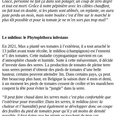
Glace, personne ne fait ça dans son potager, un coup de zéro degré
et tout est mort. Grâce à notre pépinière avec les câbles chauffant,
on fait tout en double, si les plants sont abîmés, on replante, on aura
juste perdu un mois, mais notre boulot c’est d’être sur le marché le
plus tôt possible et pour la tomate je ne m’en sors pas trop mal!”
Le mildiou:
le Phytophthora infestans
En 2021, Max a planté ses tomates à l’extérieur, il a tout arraché le
13 juillet avant toute récolte, le mildiou (champignon) est l’ennemi
n°1 des tomates. Cette maladie cryptogamique survient en cas
d’atmosphère chaude et humide. Suite à cette mésaventure, il décide
d’investir dans des serres. La production de tomates de pleine terre
sous serres permet d’obtenir des pieds de tomates d’une belle
hauteur, certains peuvent atteindre 3m. Dans certains pays, ça peut
être beaucoup plus haut, en Belgique la saison dure 4 mois et demi,
à un moment les pieds de tomates cessent de croître et les maraîchers
coupent la tête pour éviter la “jungle” dans la serre.
“Il peut faire chaud dans les serres mais c’est plus confortable que
l’extérieur pour travailler. Dans les serres, le mildiou (avec la
chaleur et l’ humidité) peut également se développer donc on coupe
des feuilles du pied de tomates pour qu’il y ait moins de densité
possible, il faut éviter que les plants se touchent de trop car