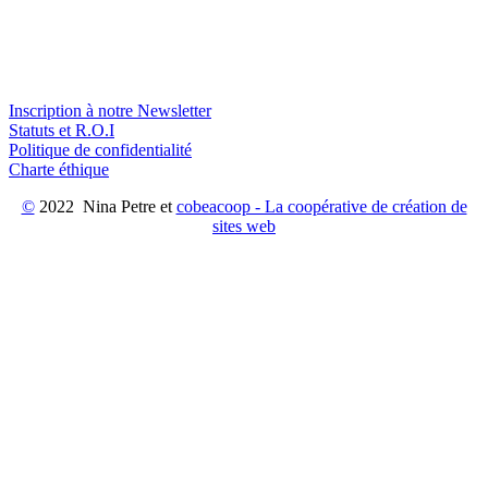
Inscription à notre Newsletter
Statuts et R.O.I
Politique de confidentialité
Charte éthique
©
2022 Nina Petre et
cobeacoop - La coopérative de création de
sites web