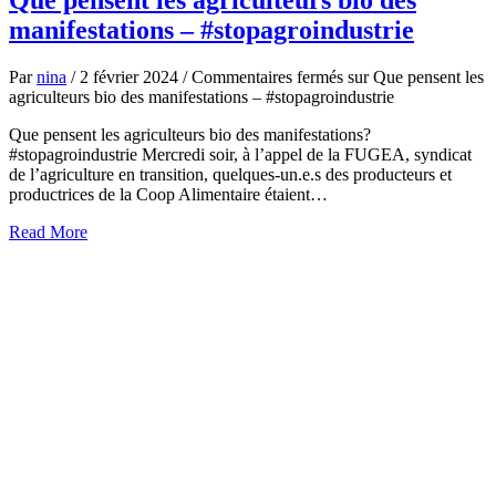
manifestations – #stopagroindustrie
Par
nina
/
2 février 2024
/
Commentaires fermés
sur Que pensent les
agriculteurs bio des manifestations – #stopagroindustrie
Que pensent les agriculteurs bio des manifestations?
#stopagroindustrie Mercredi soir, à l’appel de la FUGEA, syndicat
de l’agriculture en transition, quelques-un.e.s des producteurs et
productrices de la Coop Alimentaire étaient…
about
Read More
Que
pensent
les
agriculteurs
bio
des
manifestations
–
#stopagroindustrie