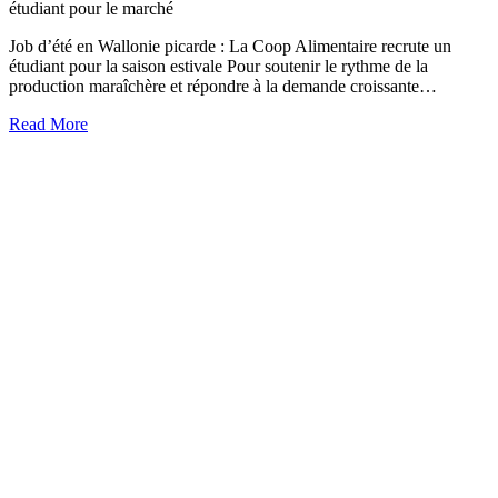
étudiant pour le marché
Job d’été en Wallonie picarde : La Coop Alimentaire recrute un
étudiant pour la saison estivale Pour soutenir le rythme de la
production maraîchère et répondre à la demande croissante…
about
Read More
On
recrute
un
étudiant
pour
le
marché