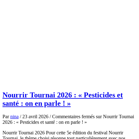
12h
Nourrir Tournai 2026 : « Pesticides et
santé : on en parle ! »
Par
nina
/
23 avril 2026
/
Commentaires fermés
sur Nourrir Tournai
2026 : « Pesticides et santé : on en parle ! »
Nourrir Tournai 2026 Pour cette 5e édition du festival Nourrir
Tournai, le thème choisi résonne tout particulièrement avec nos