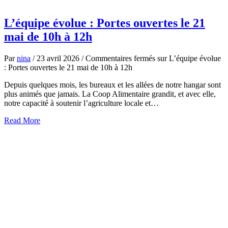
L’équipe évolue : Portes ouvertes le 21
mai de 10h à 12h
Par
nina
/
23 avril 2026
/
Commentaires fermés
sur L’équipe évolue
: Portes ouvertes le 21 mai de 10h à 12h
Depuis quelques mois, les bureaux et les allées de notre hangar sont
plus animés que jamais. La Coop Alimentaire grandit, et avec elle,
notre capacité à soutenir l’agriculture locale et…
about
Read More
L’équipe
évolue
:
Portes
ouvertes
le
21
mai
de
10h
à