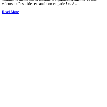
valeurs : « Pesticides et santé : on en parle ! ». À…
about
Read More
Nourrir
Tournai
2026
:
« Pesticides
et
santé
:
on
en
parle
! »