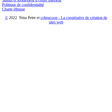
Statuts et Réglement d'Ordre Intérieur
Politique de confidentialité
Charte éthique
©
2022 Nina Petre et
cobeacoop - La coopérative de création de
sites web