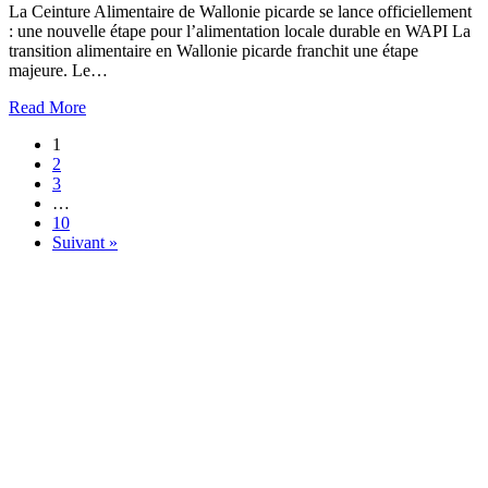
La Ceinture Alimentaire de Wallonie picarde se lance officiellement
: une nouvelle étape pour l’alimentation locale durable en WAPI La
transition alimentaire en Wallonie picarde franchit une étape
majeure. Le…
about
Read More
Vers
1
une
2
ceinture
3
alimentaire
…
de
10
la
Suivant »
Wallonie
Picarde