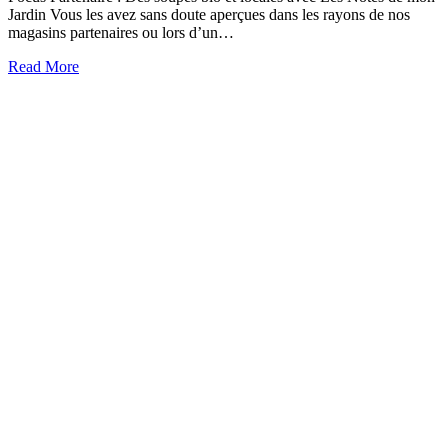
Jardin Vous les avez sans doute aperçues dans les rayons de nos
magasins partenaires ou lors d’un…
about
Read More
Focus
Partenaire
:
Des
soupes
bio
et
locales
avec
Les
Notes
de
mon
Jardin