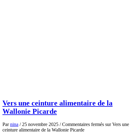
:
on
recrute
un
coordinateur
et
un
responsable
logistique
Vers une ceinture alimentaire de la
Wallonie Picarde
Par
nina
/
25 novembre 2025
/
Commentaires fermés
sur Vers une
ceinture alimentaire de la Wallonie Picarde