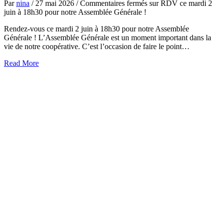
Par
nina
/
27 mai 2026
/
Commentaires fermés
sur RDV ce mardi 2
juin à 18h30 pour notre Assemblée Générale !
Rendez-vous ce mardi 2 juin à 18h30 pour notre Assemblée
Générale ! L’Assemblée Générale est un moment important dans la
vie de notre coopérative. C’est l’occasion de faire le point…
about
Read More
RDV
ce
mardi
2
juin
à
18h30
pour
notre
Assemblée
Générale
!